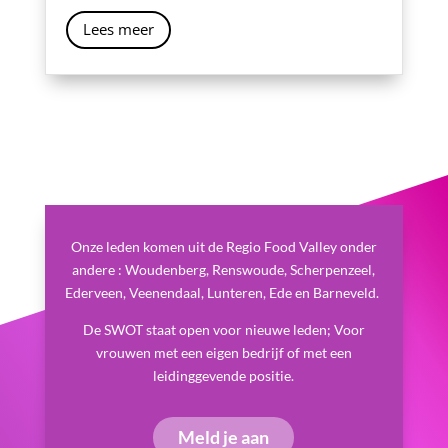
Lees meer
Onze leden komen uit de Regio Food Valley onder
andere : Woudenberg, Renswoude, Scherpenzeel,
Ederveen, Veenendaal, Lunteren, Ede en Barneveld.
De SWOT staat open voor nieuwe leden; Voor
vrouwen met een eigen bedrijf of met een
leidinggevende positie.
Meld je aan