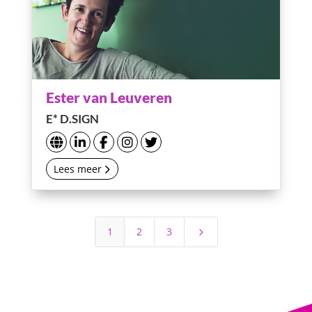
Ester van Leuveren
E* D.SIGN
Lees meer
1
2
3
5