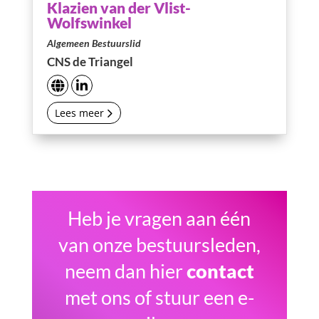
Klazien van der Vlist-
Wolfswinkel
Algemeen Bestuurslid
CNS de Triangel
Lees meer
Heb je vragen aan één
van onze bestuursleden,
neem dan hier
contact
met ons of stuur een e-