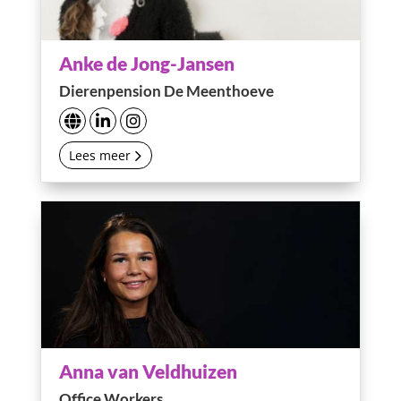
Anke de Jong-Jansen
Dierenpension De Meenthoeve
Lees meer
Anna van Veldhuizen
Office Workers