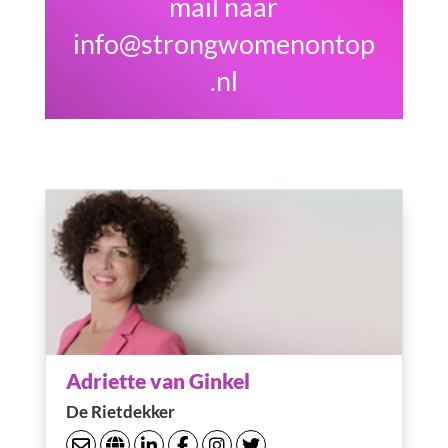
mail naar
info@strongwomenontop
.nl
Adriette van Ginkel
De Rietdekker