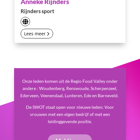
Anneke Rijnders
Rijnders sport
Lees meer
Onze leden komen uit de Regio Food Valley onder
andere : Woudenberg, Renswoude, Scherpenzeel,
Ederveen, Veenendaal, Lunteren, Ede en Barneveld.
De SWOT staat open voor nieuwe leden; Voor
vrouwen met een eigen bedrijf of met een
leidinggevende positie.