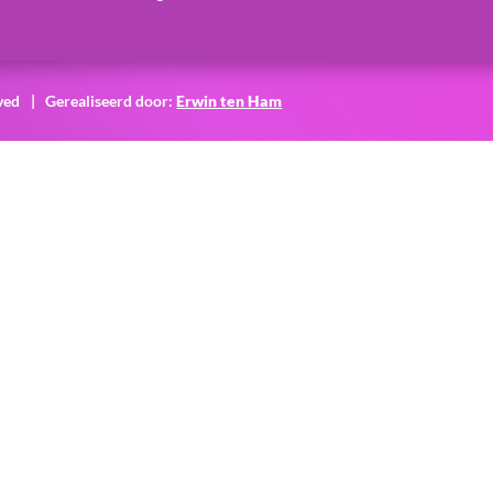
ved
| Gerealiseerd door:
Erwin ten Ham